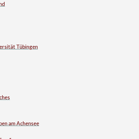
nd
ersität Tübingen
sches
Eben am Achensee