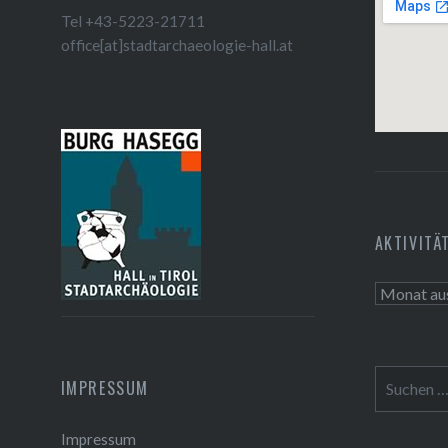
Tel +43-5223-21711
office[at]stadtarchaeologie-hall.at
AKTIVITÄ
Aktivitäte
Suchen
IMPRESSUM
nach:
Impressum