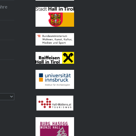
Land Tirol
ahre
Tourismusverband
Hall Wattens