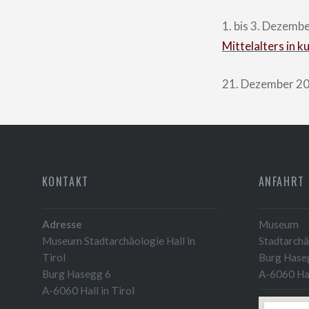
1. bis 3. Dezemb
Mittelalters in k
21. Dezember 2
KONTAKT
ANFAHRT
Adresse
Museum
Museum Stadtarchäologie Hall in
Stadtarchäo
Tirol
Burg Hase
Burg Hasegg 6
A-6060 Hal
A-6060 Hall in Tirol