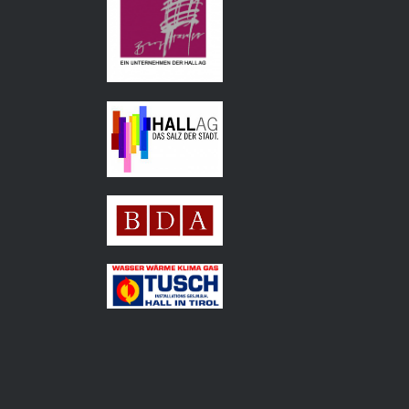
Hall AG
Bundesdenkmalamt
Tusch
Installations
GmbH