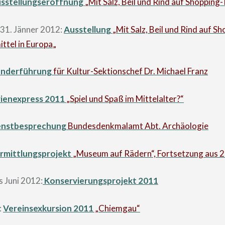
sstellungseröffnung
„Mit Salz, Beil und Rind auf Shopping
s 31. Jänner 2012:
Ausstellung
„Mit Salz, Beil und Rind auf S
ttel in Europa
„
nderführung
für Kultur-Sektionschef Dr. Michael Franz
rienexpress 2011
„Spiel und Spaß im Mittelalter?“
enstbesprechung
Bundesdenkmalamt Abt. Archäologie
rmittlungsprojekt
„Museum auf Rädern“, Fortsetzung aus 
 Juni 2012:
Konservierungsprojekt 2011
:
Vereinsexkursion 2011
„Chiemgau“