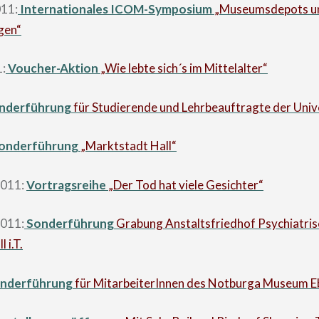
011:
Internationales ICOM-Symposium
„Museumsdepots u
gen“
1:
Voucher-Aktion
„Wie lebte sich´s im Mittelalter“
nderführung
für Studierende und Lehrbeauftragte der Univ
onderführung
„Marktstadt Hall“
2011:
Vortragsreihe
„Der Tod hat viele Gesichter“
2011:
Sonderführung
Grabung Anstaltsfriedhof Psychiatri
 i.T.
nderführung
für MitarbeiterInnen des Notburga Museum 