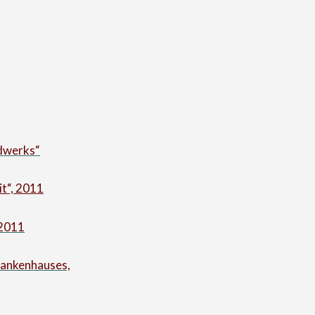
ndwerks“
t“, 2011
 2011
rankenhauses,