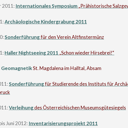
r 2011:
Internationales Symposium
„Prähistorische Salzg
1:
Archäologische Kindergrabung 2011
0:
Sonderführung
für den Verein Altfinstermünz
1:
Haller Nightseeing 2011
„Schon wieder Hirsebrei!“
:
Geomagnetik
St. Magdalena im Halltal, Absam
011:
Sonderführung
für Studierende des Instituts für Arch
bruck
011:
Verleihung
des Österreichischen Museumsgütesiegels
is Juni 2012:
Inventarisierungsprojekt 2011