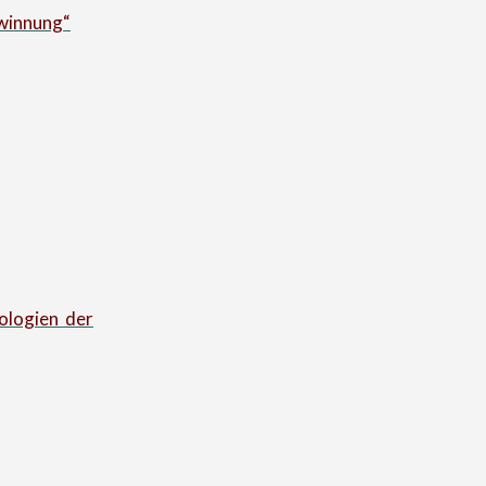
ewinnung“
äologien der