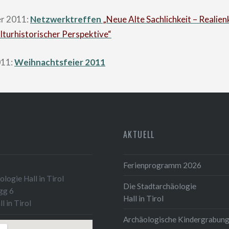
er 2011:
Netzwerktreffen
„Neue Alte Sachlichkeit – Realie
ulturhistorischer Perspektive“
011:
Weihnachtsfeier 2011
AKTUELL
Ferienprogramm 2026
logie Hall in Tirol
Die Stadtarchäologie
gg 6
Hall in Tirol
l in Tirol
Archäologische Kindergrabun