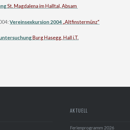
ung
St. Magdalena im Halltal, Absam
004:
Vereinsexkursion 2004
„Altfinstermünz“
untersuchung
Burg Hasegg, Hall i.T.
AKTUELL
Ferienprogramm 2026