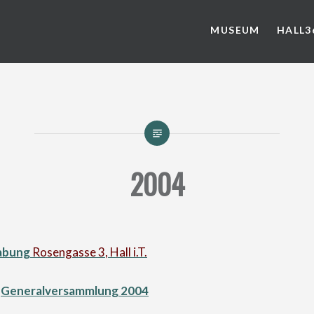
MUSEUM
HALL3
2004
abung
Rosengasse 3
, Hall i.T.
:
Generalversammlung 2004