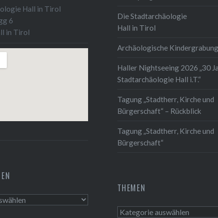
logie Hall in Tirol
Die Stadtarchäologie
gg 6
Hall in Tirol
l in Tirol
Archäologische Kindergrabun
Haller Nightseeing 2026 „30 J
Stadtarchäologie Hall i.T.“
Tagung „Stadtherr, Kirche und
Bürgerschaft“ – Rückblick
Tagung „Stadtherr, Kirche und
Bürgerschaft“
TEN
THEMEN
n
Themen