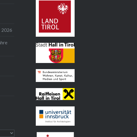
g 2026
Land Tirol
ahre