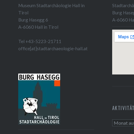
Museum Stadtarchäologie Hall in
Stadtarchäo
Tirol
Burg Hase
Burg Hasegg 6
A-6060 Hal
A-6060 Hall in Tirol
Tel +43-5223-21711
office[at]stadtarchaeologie-hall.at
AKTIVITÄ
Aktivitäte