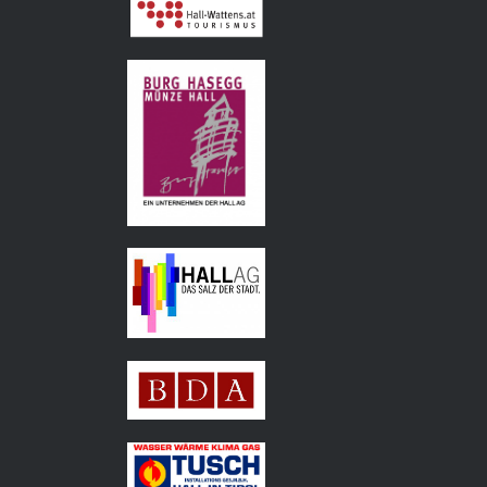
Tourismusverband
Hall Wattens
Hall AG
Bundesdenkmalamt