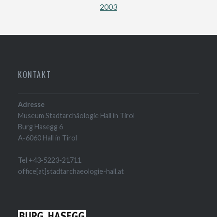
2003
KONTAKT
Adresse
Museum Stadtarchäologie Hall in Tirol
Burg Hasegg 6
A-6060 Hall in Tirol
Tel +43-5223-21711
office[at]stadtarchaeologie-hall.at