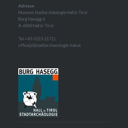
Adresse
Museum Stadtarchäologie Hall in Tirol
Burg Hasegg 6
A-6060 Hall in Tirol
Tel +43-5223-21711
office[at]stadtarchaeologie-hall.at