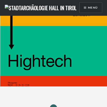
Direkt
MENÜ
zum
Inhalt