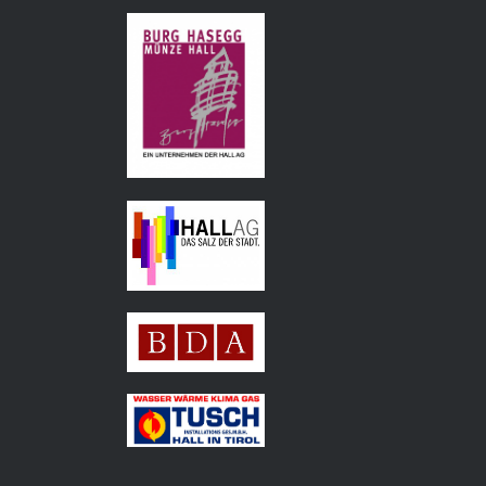
Tourismusverband
Hall Wattens
Hall AG
Bundesdenkmalamt
Tusch
Installations