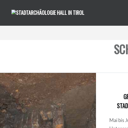
Direkt
zum
Inhalt
SC
G
STAD
Mai bis 