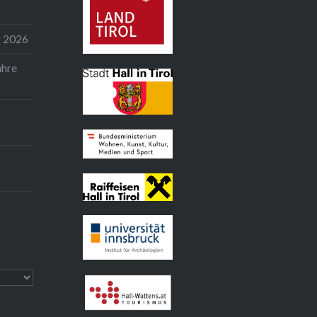
g 2026
Land Tirol
ahre