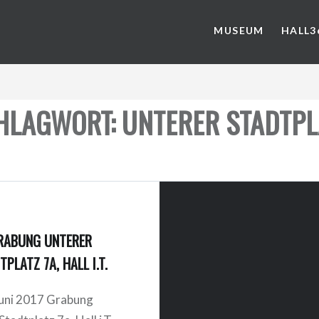
MUSEUM
HALL3
HLAGWORT: UNTERER STADTPL
RABUNG UNTERER
TPLATZ 7A, HALL I.T.
Juni 2017 Grabung