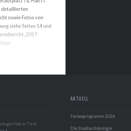
tadtplatz 7a, Hall i.T.
 detaillierten
cht sowie Fotos von
ung siehe Seiten 14 und
hresbericht_2017
Maps
AKTUELL
Ferienprogramm 2026
logie Hall in Tirol
Die Stadtarchäologie
gg 6