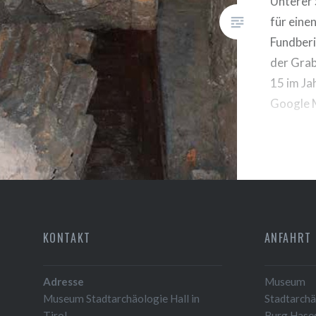
Unterer S
für einen
Fundberi
der Grab
15 im Ja
Google 
KONTAKT
ANFAHRT
Adresse
Museum
Museum Stadtarchäologie Hall in
Stadtarchäo
Tirol
Burg Hase