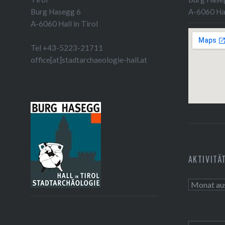
Burg Hasegg 6
A-6060 Hal
A-6060 Hall in Tirol
Tel +43-5223-21711
office[at]stadtarchaeologie-hall.at
AKTIVITÄ
Aktivitäte