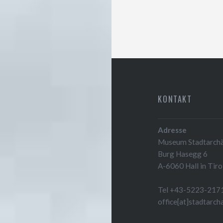
KONTAKT
Adresse
Museum Stadtarchäo
Burg Hasegg 6
A-6060 Hall in Tiro
Tel +43-5223-217
office[at]stadtarch