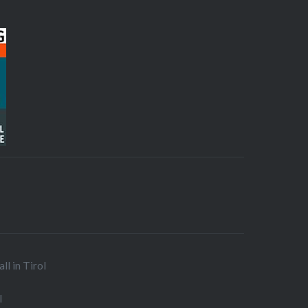
ll in Tirol
l