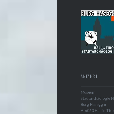
ANFAHRT
Museum
Stadtarchäologie Ha
Burg Hasegg 6
A-6060 Hall in Tiro