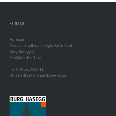
KONTAKT
Adresse
Museum Stadtarchäologie Hall in Tirol
Burg Hasegg 6
A-6060 Hall in Tirol
Tel +43-5223-21711
office[at]stadtarchaeologie-hall.at