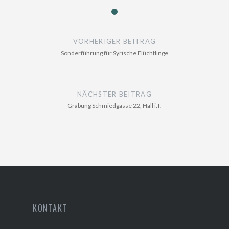
Beitragsnavigation
VORHERIGER BEITRAG
Sonderführung für Syrische Flüchtlinge
NÄCHSTER BEITRAG
Grabung Schmiedgasse 22, Hall i.T.
KONTAKT