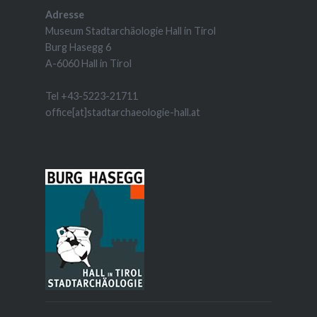
Adresse
Museum Stadtarchäologie Hall in Tirol
Burg Hasegg 6
A-6060 Hall in Tirol
Tel +43-5223-21711
office[at]stadtarchaeologie-hall.at