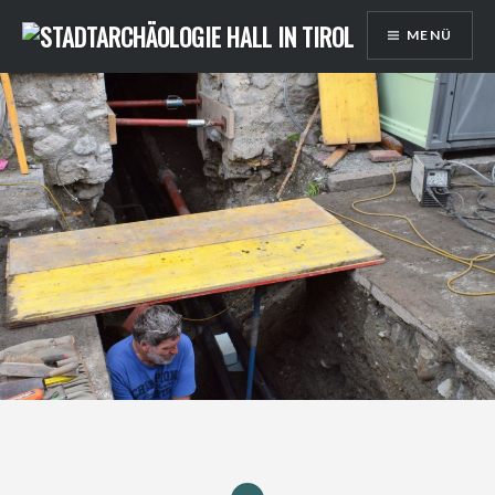
Direkt
MENÜ
zum
Inhalt