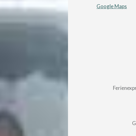
Google Maps
Beitragsnavigatio
Ferienexp
G