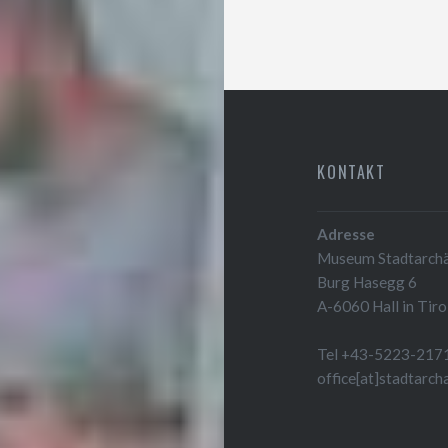
KONTAKT
Adresse
Museum Stadtarchäo
Burg Hasegg 6
A-6060 Hall in Tiro
Tel +43-5223-217
office[at]stadtarch