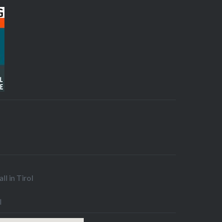
ll in Tirol
l