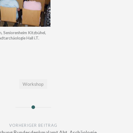
, Seniorenheim Kitzbühel,
dtarchäologie Hall i.T.
Workshop
n
VORHERIGER BEITRAG
chung Bundesdenkmalamt Abt. Archäologie