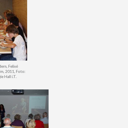
rn, Felixé
im, 2011, Foto:
 Hall i.T.