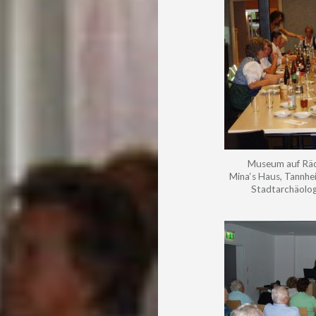
Museum auf Räde
Mina‘s Haus, Tannhe
Stadtarchäologie