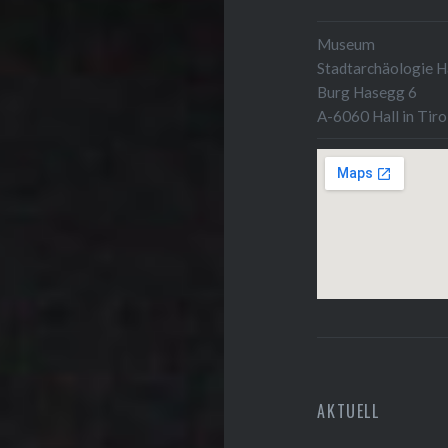
Museum
Stadtarchäologie Ha
Burg Hasegg 6
A-6060 Hall in Tiro
AKTUELL