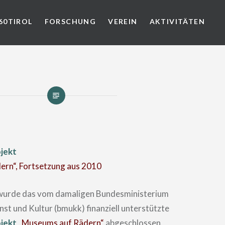
60TIROL
FORSCHUNG
VEREIN
AKTIVITÄTEN
jekt
rn“, Fortsetzung aus 2010
wurde das vom damaligen Bundesministerium
nst und Kultur (bmukk) finanziell unterstützte
jekt
„Museums auf Rädern“
abgeschlossen.