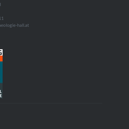
l
11
aeologie-hall.at