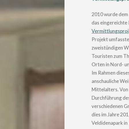
2010 wurde dem 
das eingereichte
Vermittlungspro
Projekt umfasste
zweistündigen Wo
Touristen zum Th
Orten in Nord- un
Im Rahmen diese
anschauliche Wei
Mittelalters. Von
Durchführung des
verschiedenen Grü
dies im Jahre 20
Veldidenapark in 