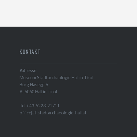
KONTAKT
Adresse
Museum Stadtarchäologie Hall in Tirol
Burg Hasegg 6
A-6060 Hall in Tirol
Tel +43-5223-21711
office[at]stadtarchaeologie-hall.at