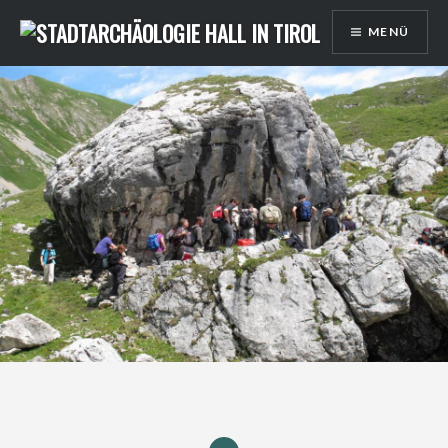
Direkt
MENÜ
zum
Inhalt