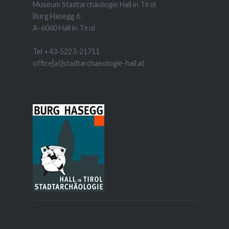
Museum Stadtarchäologie Hall in Tirol
Burg Hasegg 6
A-6060 Hall in Tirol
Tel +43-5223-21711
office[at]stadtarchaeologie-hall.at