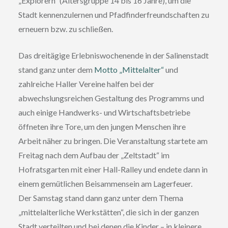
„Explorern“ (Altersgruppe 14 bis 16 Jahre), um die
Stadt kennenzulernen und Pfadfinderfreundschaften zu
erneuern bzw. zu schließen.
Das dreitägige Erlebniswochenende in der Salinenstadt
stand ganz unter dem
Motto „Mittelalter“
und
zahlreiche Haller Vereine halfen bei der
abwechslungsreichen Gestaltung des Programms und
auch einige Handwerks- und Wirtschaftsbetriebe
öffneten ihre Tore, um den jungen Menschen ihre
Arbeit näher zu bringen. Die Veranstaltung startete am
Freitag nach dem Aufbau der „Zeltstadt“ im
Hofratsgarten mit einer Hall-Ralley und endete dann in
einem gemütlichen Beisammensein am Lagerfeuer.
Der Samstag stand dann ganz unter dem Thema
„mittelalterliche Werkstätten“, die sich in der ganzen
Stadt verteilten und bei denen die Kinder – in kleinere