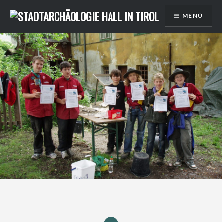
Direkt
MENÜ
zum
Inhalt