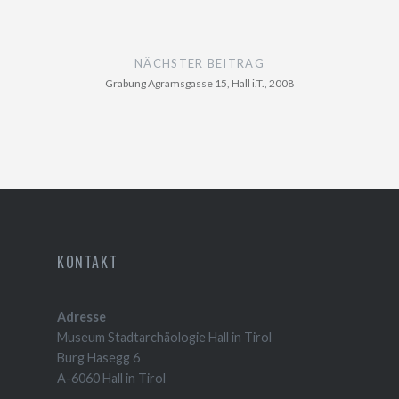
NÄCHSTER BEITRAG
Grabung Agramsgasse 15, Hall i.T., 2008
KONTAKT
Adresse
Museum Stadtarchäologie Hall in Tirol
Burg Hasegg 6
A-6060 Hall in Tirol