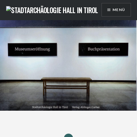
Direkt
MENÜ
zum
Inhalt