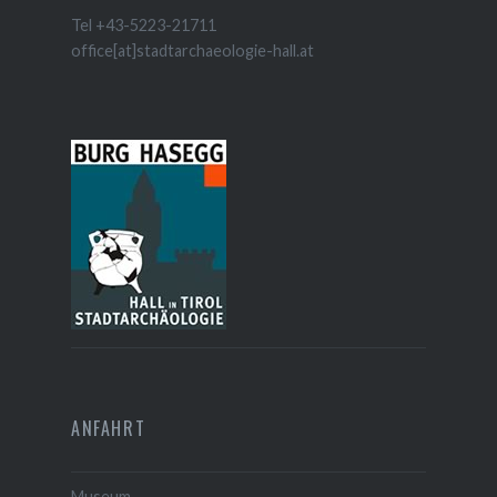
Tel +43-5223-21711
office[at]stadtarchaeologie-hall.at
ANFAHRT
Museum