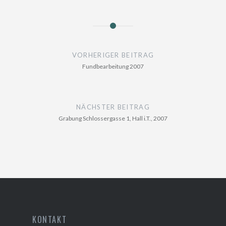
Beitragsnavigation
VORHERIGER BEITRAG
Fundbearbeitung 2007
NÄCHSTER BEITRAG
Grabung Schlossergasse 1, Hall i.T., 2007
KONTAKT