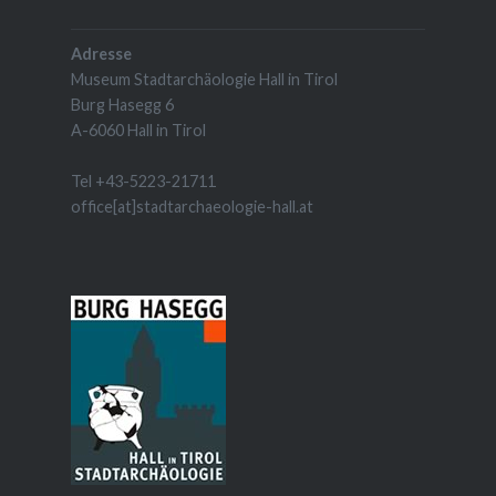
Adresse
Museum Stadtarchäologie Hall in Tirol
Burg Hasegg 6
A-6060 Hall in Tirol
Tel +43-5223-21711
office[at]stadtarchaeologie-hall.at