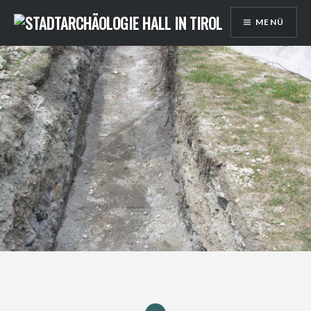
Direkt
MENÜ
zum
Inhalt