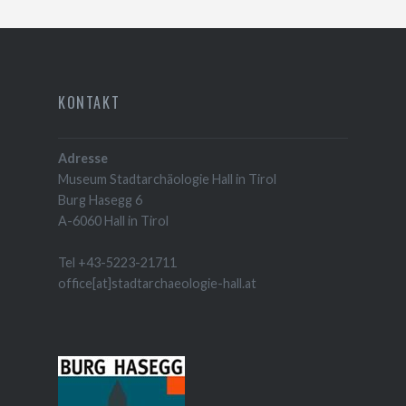
KONTAKT
Adresse
Museum Stadtarchäologie Hall in Tirol
Burg Hasegg 6
A-6060 Hall in Tirol
Tel +43-5223-21711
office[at]stadtarchaeologie-hall.at