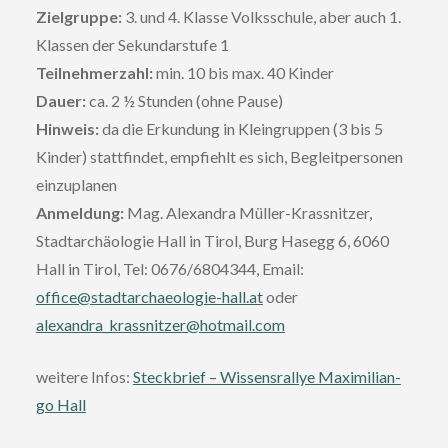
Zielgruppe:
3. und 4. Klasse Volksschule, aber auch 1.
Klassen der Sekundarstufe 1
Teilnehmerzahl:
min. 10 bis max. 40 Kinder
Dauer:
ca. 2 ½ Stunden (ohne Pause)
Hinweis:
da die Erkundung in Kleingruppen (3 bis 5
Kinder) stattfindet, empfiehlt es sich, Begleitpersonen
einzuplanen
Anmeldung:
Mag. Alexandra Müller-Krassnitzer,
Stadtarchäologie Hall in Tirol, Burg Hasegg 6, 6060
Hall in Tirol, Tel: 0676/6804344, Email:
office@stadtarchaeologie-hall.at
oder
alexandra_krassnitzer@hotmail.com
weitere Infos:
Steckbrief – Wissensrallye Maximilian-
go Hall