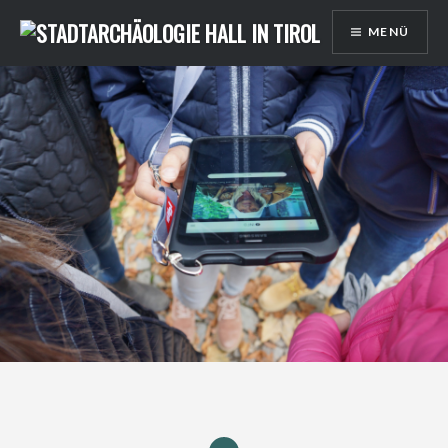
Direkt
MENÜ
zum
Inhalt