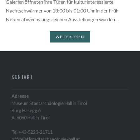
Galerien öffneten ihre Türen für kulturinteressierte
Nachtschwärmer von 18:00 bis 01:00 Uhr in der Früh.
Neben abwechslungsreichen Ausstellungen wurden…
WEITERLESEN
KONTAKT
Adresse
Museum Stadtarchäologie Hall in Tirol
Burg Hasegg 6
A-6060 Hall in Tirol
Tel +43-5223-21711
office[at]stadtarchaeologie-hall.at