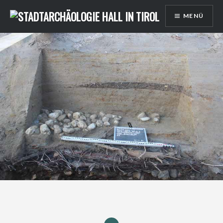
Direkt
MENÜ
zum
Inhalt