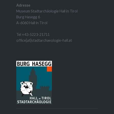
Adresse
Museum Stadtarchäologie Hall in Tirol
Burg Hasegg 6
A-6060 Hall in Tirol
Tel +43-5223-21711
office[at]stadtarchaeologie-hall.at