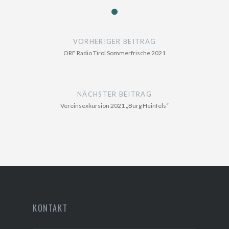
Beitragsnavigation
VORHERIGER BEITRAG
ORF Radio Tirol Sommerfrische 2021
NÄCHSTER BEITRAG
Vereinsexkursion 2021 „Burg Heinfels“
KONTAKT