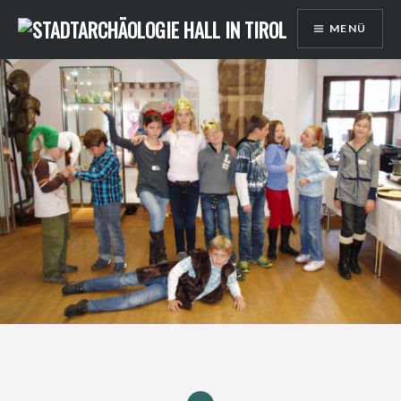
Direkt
MENÜ
zum
Inhalt