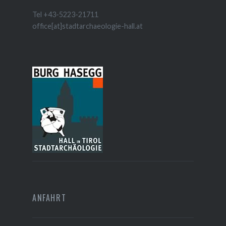
Tel +43-5223-21711
office[at]stadtarchaeologie-hall.at
ANFAHRT