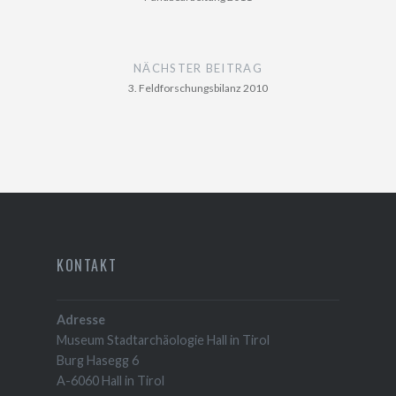
NÄCHSTER BEITRAG
3. Feldforschungsbilanz 2010
KONTAKT
Adresse
Museum Stadtarchäologie Hall in Tirol
Burg Hasegg 6
A-6060 Hall in Tirol