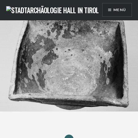
Direkt
MENÜ
zum
Inhalt