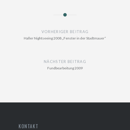
Beitragsnavigation
VORHERIGER BEITRAG
Haller Nightseeing 2008 „Fenster in der Stadtmauer“
NÄCHSTER BEITRAG
Fundbearbeitung 2009
KONTAKT