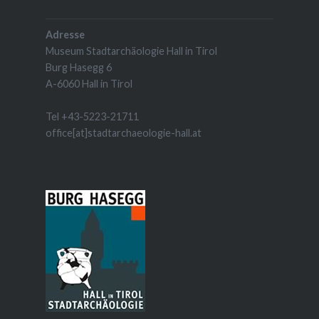
Adresse
Museum Stadtarchäologie Hall in Tirol
Burg Hasegg 6
A-6060 Hall in Tirol
Tel +43-5223-21711
office[at]stadtarchaeologie-hall.at