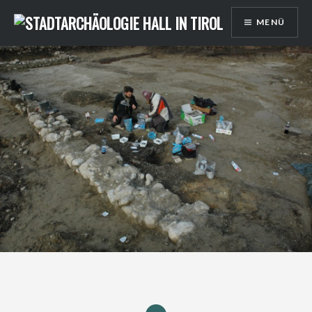
Direkt
MENÜ
zum
Inhalt