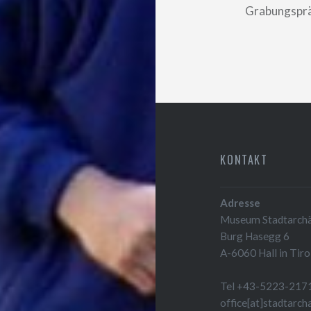
Grabungsprä
KONTAKT
Adresse
Museum Stadtarchäo
Burg Hasegg 6
A-6060 Hall in Tiro
Tel +43-5223-217
office[at]stadtarch