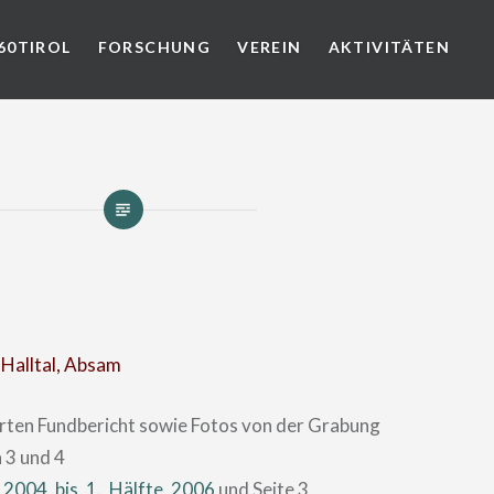
60TIROL
FORSCHUNG
VEREIN
AKTIVITÄTEN
 Halltal, Absam
ierten Fundbericht sowie Fotos von der Grabung
 3 und 4
_2004_bis_1._Hälfte_2006
und Seite 3