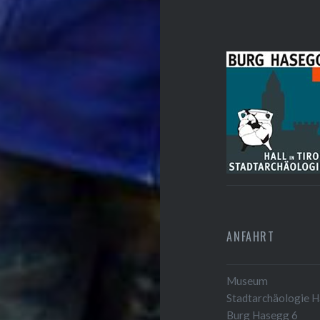
ANFAHRT
Museum
Stadtarchäologie Ha
Burg Hasegg 6