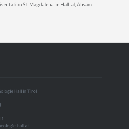
sentation St. Magdalena im Halltal, Absam
logie Hall in Tirol
l
11
aeologie-hall.at