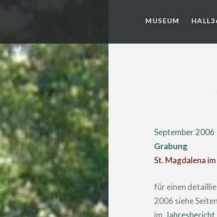
MUSEUM
HALL3
September 2006
Grabung
St. Magdalena im
für einen detaill
2006 siehe Seiten
im
Jahresbericht