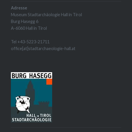
Adresse
Museum Stadtarchäologie Hall in Tirol
Burg Hasegg 6
A-6060 Hall in Tirol
Tel +43-5223-21711
office[at]stadtarchaeologie-hall.at