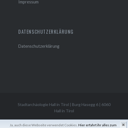
Impressum
DATENSCHUTZERKLÄRUNG
Datenschutzerklärung
Stadtarchäologie Hall in Tirol
|
Burg Hasegg 6
|
6060
Hall in Tirol
|
Impressum
| |
Datenschutzerklärung
|
✖
Ja, auch diese Webseite verwendet Cookies.
Hier erfahrt ihr alles zum