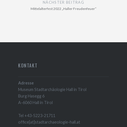
NÄCHSTER BEITRAG
Mittelalterfest 2022 „Haller Freudenfeuer“
KONTAKT
Adresse
Museum Stadtarchäologie Hall in Tirol
Burg Hasegg 6
A-6060 Hall in Tirol
Tel +43-5223-21711
office[at]stadtarchaeologie-hall.at