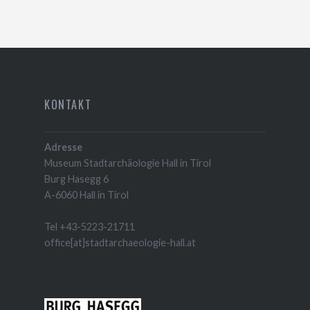
KONTAKT
Adresse
Museum Stadtarchäologie Hall in Tirol
Burg Hasegg 6
A-6060 Hall in Tirol
Tel +43-5223-21711
office[at]stadtarchaeologie-hall.at