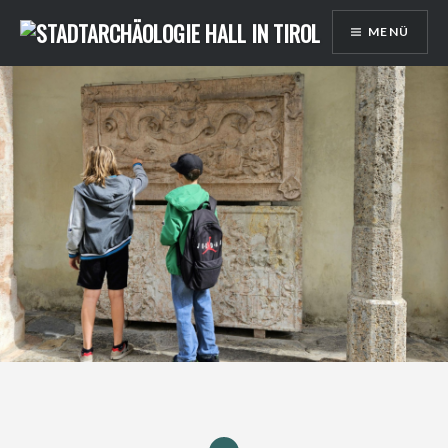
Direkt
MENÜ
zum
Inhalt