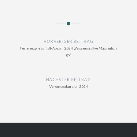
Beitragsnavigation
VORHERIGER BEITRAG
Ferienexpress Hall-Absam 2024 „Wissensrallye Maximilian
go“
NÄCHSTER BEITRAG
Vereinsexkursion 2024