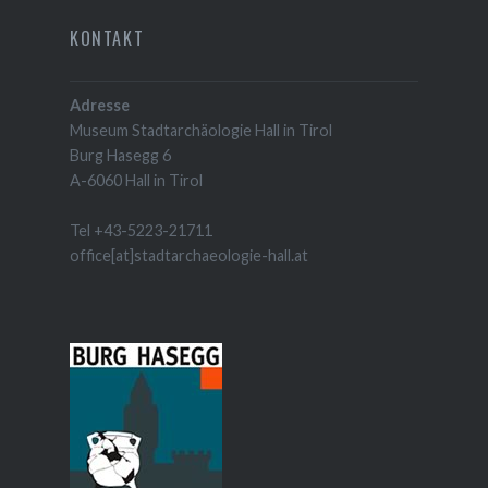
KONTAKT
Adresse
Museum Stadtarchäologie Hall in Tirol
Burg Hasegg 6
A-6060 Hall in Tirol
Tel +43-5223-21711
office[at]stadtarchaeologie-hall.at