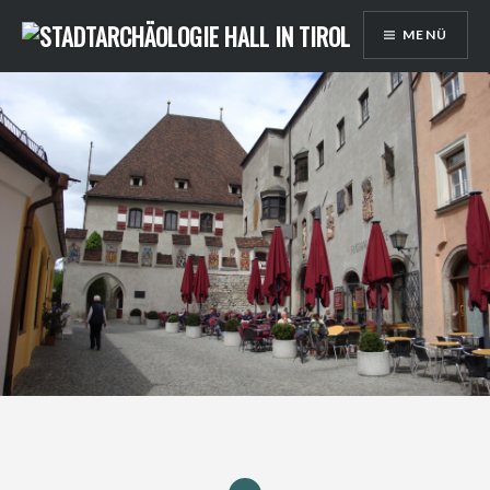
Direkt
MENÜ
zum
Inhalt