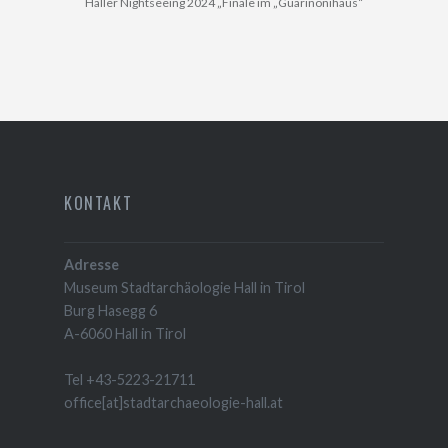
Haller Nightseeing 2024 „Finale im „Guarinonihaus“
KONTAKT
Adresse
Museum Stadtarchäologie Hall in Tirol
Burg Hasegg 6
A-6060 Hall in Tirol
Tel +43-5223-21711
office[at]stadtarchaeologie-hall.at