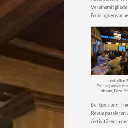
Vereinsmitgliede
Frühlingserwache
Jahrestreffen 
Frühlingserwachen
Absam, Foto: Sta
Bei Speis und Tra
Revue passieren 
Aktivitäten in d