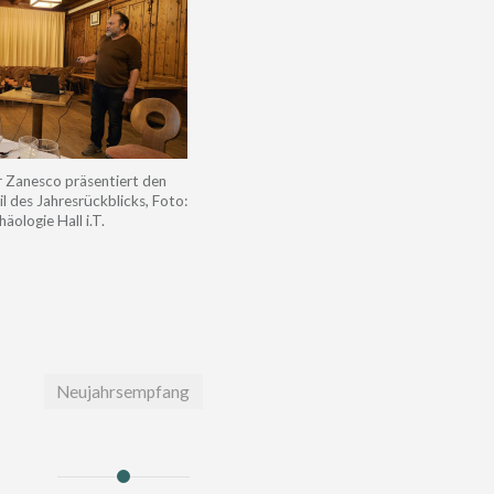
r Zanesco präsentiert den
l des Jahresrückblicks, Foto:
äologie Hall i.T.
Neujahrsempfang