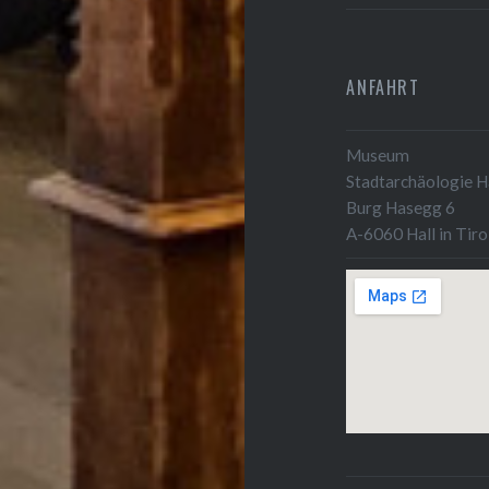
ANFAHRT
Museum
Stadtarchäologie Ha
Burg Hasegg 6
A-6060 Hall in Tiro