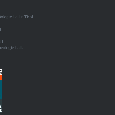
logie Hall in Tirol
l
11
aeologie-hall.at