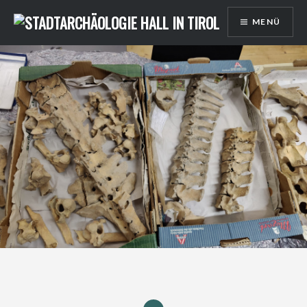
Direkt
MENÜ
zum
Inhalt