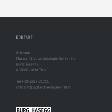
KONTAKT
Adresse
Museum Stadtarchäologie Hall in Tirol
Burg Hasegg 6
A-6060 Hall in Tirol
Tel +43-5223-21711
office[at]stadtarchaeologie-hall.at