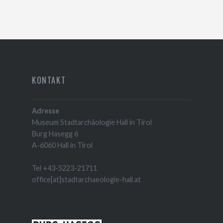
KONTAKT
Adresse
Museum Stadtarchäologie Hall in Tirol
Burg Hasegg 6
A-6060 Hall in Tirol
Tel +43-5223-21711
office[at]stadtarchaeologie-hall.at