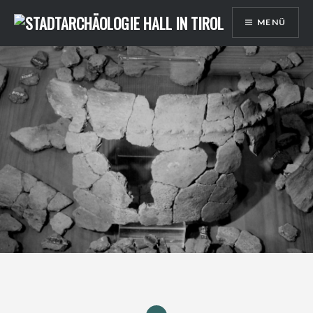
Direkt
MENÜ
zum
Inhalt