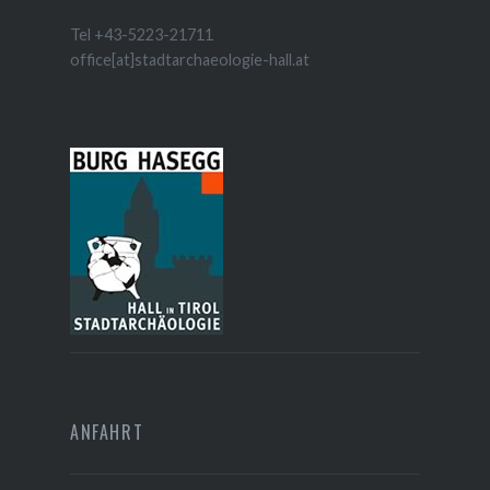
Tel +43-5223-21711
office[at]stadtarchaeologie-hall.at
ANFAHRT