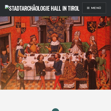
Direkt
MENÜ
zum
Inhalt