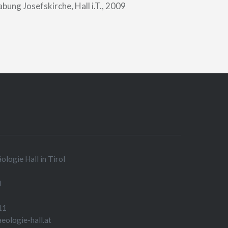
bung Josefskirche, Hall i.T., 2009
logie Hall in Tirol
l
11
aeologie-hall.at