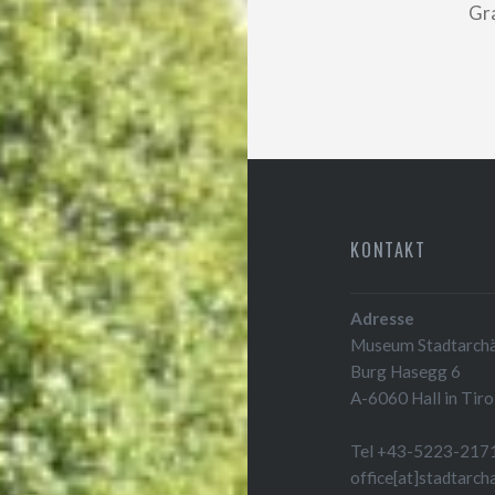
Gra
KONTAKT
Adresse
Museum Stadtarchäo
Burg Hasegg 6
A-6060 Hall in Tiro
Tel +43-5223-217
office[at]stadtarch