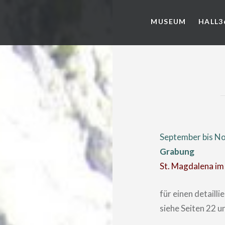
MUSEUM
HALL3
September bis N
Grabung
St. Magdalena im
für einen detaill
siehe Seiten 22 u