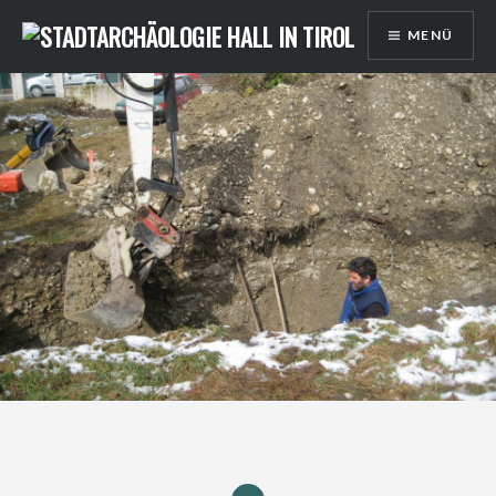
Direkt
MENÜ
zum
Inhalt