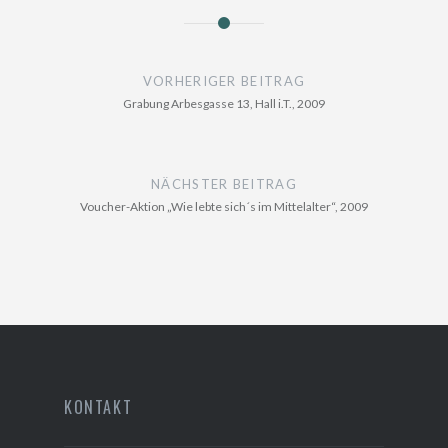
Beitragsnavigation
VORHERIGER BEITRAG
Grabung Arbesgasse 13, Hall i.T., 2009
NÄCHSTER BEITRAG
Voucher-Aktion „Wie lebte sich´s im Mittelalter“, 2009
KONTAKT