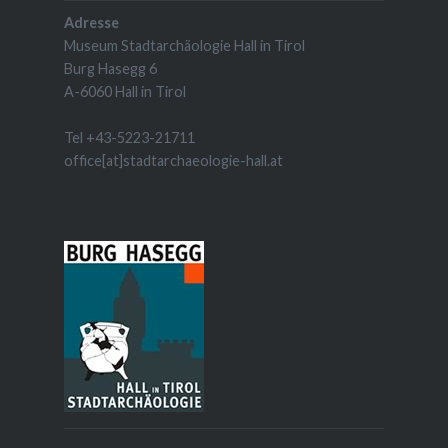
Adresse
Museum Stadtarchäologie Hall in Tirol
Burg Hasegg 6
A-6060 Hall in Tirol
Tel +43-5223-21711
office[at]stadtarchaeologie-hall.at