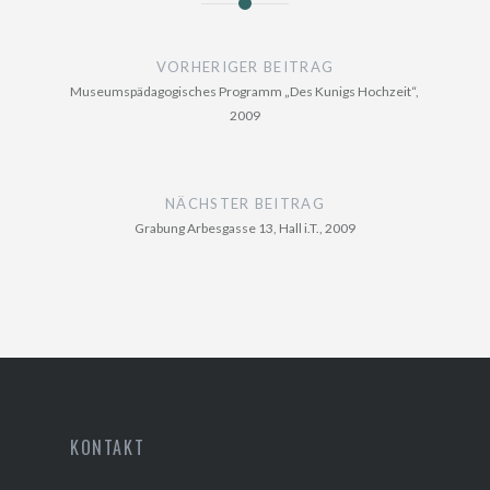
Beitragsnavigation
VORHERIGER BEITRAG
Museumspädagogisches Programm „Des Kunigs Hochzeit“,
2009
NÄCHSTER BEITRAG
Grabung Arbesgasse 13, Hall i.T., 2009
KONTAKT