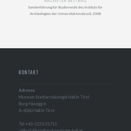
NÄCHSTER BEITRAG
Sonderführung für Studierende des Instituts für
Archäologien der Universität Innsbruck, 2008
KONTAKT
Adresse
Museum Stadtarchäologie Hall in Tirol
Burg Hasegg 6
A-6060 Hall in Tirol
Tel +43-5223-21711
office[at]stadtarchaeologie-hall.at