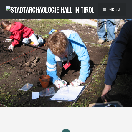
Direkt
MENÜ
zum
Inhalt