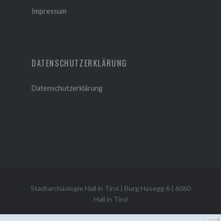
Impressum
DATENSCHUTZERKLÄRUNG
Datenschutzerklärung
Stadtarchäologie Hall in Tirol
|
Burg Hasegg 6
|
6060
Hall in Tirol
|
Impressum
| |
Datenschutzerklärung
|