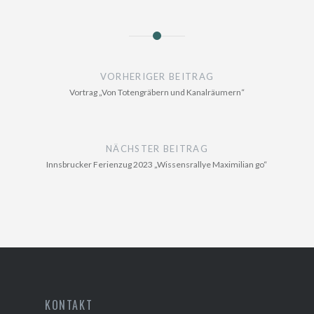
Beitragsnavigation
VORHERIGER BEITRAG
Vortrag „Von Totengräbern und Kanalräumern“
NÄCHSTER BEITRAG
Innsbrucker Ferienzug 2023 „Wissensrallye Maximilian go“
KONTAKT