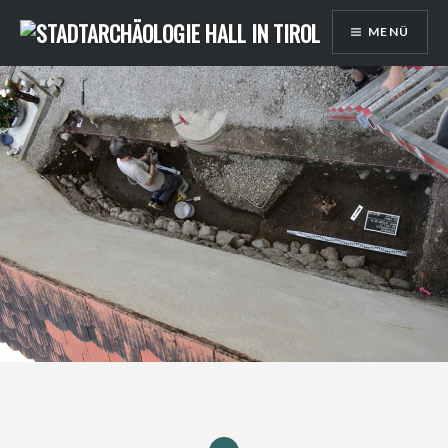
Direkt
MENÜ
zum
Inhalt