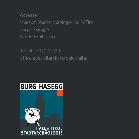
Adresse
Museum Stadtarchäologie Hall in Tirol
Burg Hasegg 6
A-6060 Hall in Tirol
Tel +43-5223-21711
office[at]stadtarchaeologie-hall.at