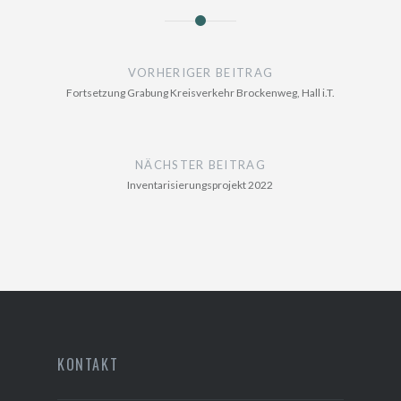
Beitragsnavigation
VORHERIGER BEITRAG
Fortsetzung Grabung Kreisverkehr Brockenweg, Hall i.T.
NÄCHSTER BEITRAG
Inventarisierungsprojekt 2022
KONTAKT