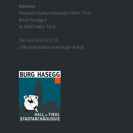
Adresse
Museum Stadtarchäologie Hall in Tirol
Burg Hasegg 6
A-6060 Hall in Tirol
Tel +43-5223-21711
office[at]stadtarchaeologie-hall.at